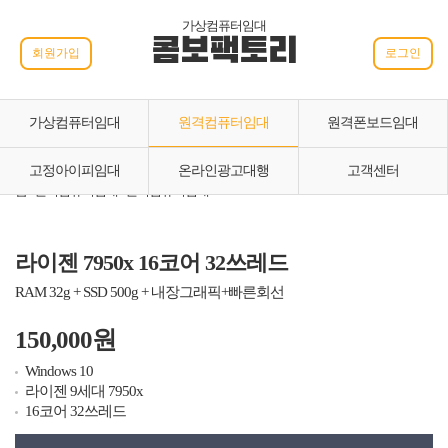
가상컴퓨터임대
콤보팩토리
회원가입
로그인
가상컴퓨터임대
원격컴퓨터임대
원격폰보드임대
고정아이피임대
온라인광고대행
고객센터
홈 › 원격컴퓨터임대 › 원격컴퓨터임대
라이젠 7950x 16코어 32쓰레드
RAM 32g + SSD 500g + 내장그래픽+빠른회선
150,000원
Windows 10
라이젠 9세대 7950x
16코어 32쓰레드